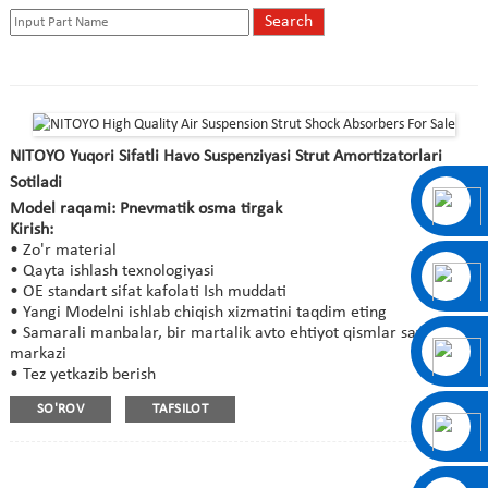
NITOYO Yuqori Sifatli Havo Suspenziyasi Strut Amortizatorlari
Sotiladi
Model raqami: Pnevmatik osma tirgak
Kirish:
• Zo'r material
• Qayta ishlash texnologiyasi
• OE standart sifat kafolati Ish muddati
• Yangi Modelni ishlab chiqish xizmatini taqdim eting
• Samarali manbalar, bir martalik avto ehtiyot qismlar savdo
markazi
• Tez yetkazib berish
SO'ROV
TAFSILOT