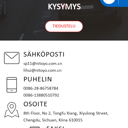
KYSYMYS
TIEDUSTELU
SÄHKÖPOSTI
sp11@nitoyo.com.cn
lihui@nitoyo.com.cn
PUHELIN
0086-28-86758784
0086-13880510792
OSOITE
8th Floor, No 2, Tongfu Xiang, Xiyulong Street,
Chengdu, Sichuan, Kiina 610015