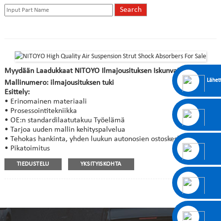
Myydään Laadukkaat NITOYO Ilmajousituksen Iskunvaimentimet
Lähet
Mallinumero: ilmajousituksen tuki
Esittely:
• Erinomainen materiaali
• Prosessointitekniikka
• OE:n standardilaatutakuu Työelämä
• Tarjoa uuden mallin kehityspalvelua
• Tehokas hankinta, yhden luukun autonosien ostoskeskus
• Pikatoimitus
TIEDUSTELU
YKSITYISKOHTA