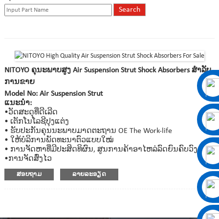
NITOYO ຄຸນະພາບສູງ Air Suspension Strut Shock Absorbers ສໍາລັບ
ການຂາຍ
Model No: Air Suspension Strut
ແນະນຳ:
•ວັດສະດຸທີ່ດີເລີດ
• ເຕັກໂນໂລຊີປຸງແຕ່ງ
• ຮັບປະກັນຄຸນນະພາບມາດຕະຖານ OE The Work-life
• ໃຫ້ບໍລິການພັດທະນາຕົວແບບໃໝ່
• ການຈັດຫາທີ່ມີປະສິດທິຜົນ, ສູນການຄ້າອາໄຫລ່ລົດຍົນຄົບວົງຈອນ
•ການຈັດສົ່ງໄວ
ສອບຖາມ
ລາຍລະອຽດ