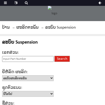
ບ້ານ
ຜະລິດຕະພັນ
ລະບົບ Suspension
ລະບົບ Suspension
ເລກສ່ວນ:
ຍີ່ຫໍ້ລົດ-ຜະລິດ:
ຊຸດຕົວແບບ:
ຊື່ສ່ວນ: