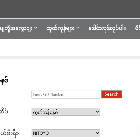
ုပျတို့အကွောငျး
ထုတ်ကုန်များ
ဒေါင်းလုဒ်လုပ်ပါ။
ဗီ
နစ်
ိပ်-
-
်စီးရီး-