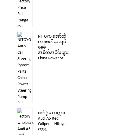
NITOYO အော်တို
ကားစတီယာရင်
စနစ်
အစိတ်အပိုင်းများ
China Power St...
စက်ရုံမှ လက္ကား
Audi A5 Red
Calipers - Nitoyo
ကား...