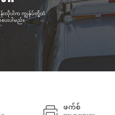
်းလိုပါက ကျွန်ုပ်တို့ထံ
ွယ်ပေးပါမည်။
ဖက်စ်