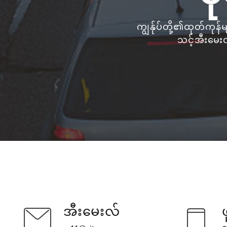
ကျွန်ုပ်တို့၏ထုတ်ကုန်မ
သင့်အီးမေးလ
အီးမေးလ်
ဖ