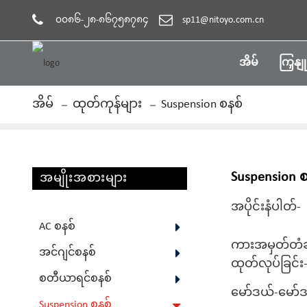
၀၀၈၆-၂၈-၈၆၇၅၈၇၈၄
sp11@nitoyo.com.cn
အိမ်
ကြှနျ
အိမ်
ထုတ်ကုန်များ
Suspension စနစ်
Suspension စ
အမျိုးအစားများ
အပိုင်းနံပါတ်-
AC စနစ်
ကားအမှတ်တံဆ
အင်ဂျင်စနစ်
ထုတ်လုပ်ခြင်း
စတီယာရင်စနစ်
မော်ဒယ်-မော်ဒယ
Suspension စနစ်