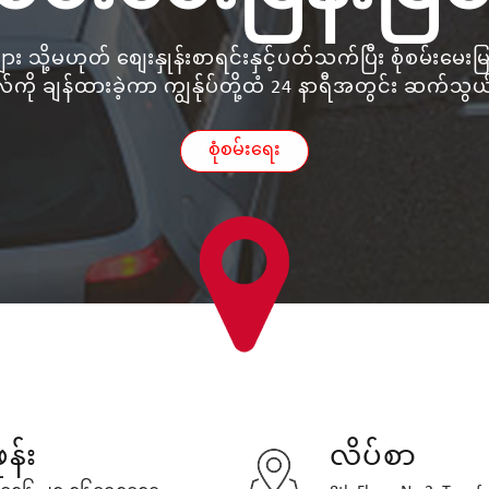
ျား သို့မဟုတ် စျေးနှုန်းစာရင်းနှင့်ပတ်သက်ပြီး စုံစမ်းမေးမြန
်ကို ချန်ထားခဲ့ကာ ကျွန်ုပ်တို့ထံ 24 နာရီအတွင်း ဆက်သ
စုံစမ်းရေး
ုန်း
လိပ်စာ