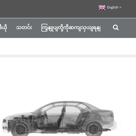
English
ဒီယို
သတင်း
ကြှနျုပျတို့ကိုဆကျသှယျရနျ