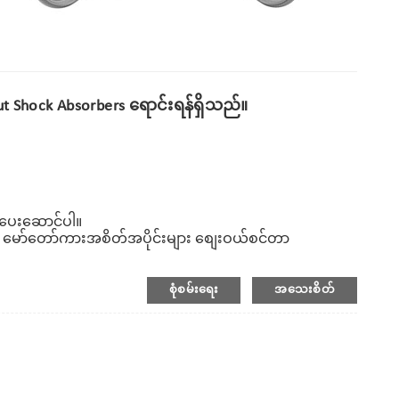
t Shock Absorbers ရောင်းရန်ရှိသည်။
ု ပေးဆောင်ပါ။
မော်တော်ကားအစိတ်အပိုင်းများ စျေးဝယ်စင်တာ
စုံစမ်းရေး
အသေးစိတ်