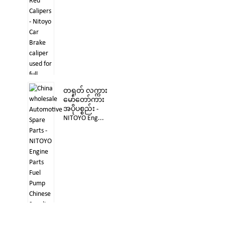
တရုတ် လက္ကား
မော်တော်ကား
အပိုပစ္စည်း -
NITOYO Eng...