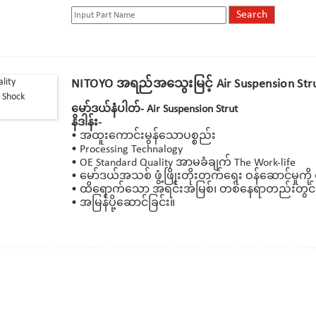
NITOYO အရည်အသွေးမြင့် Air Suspension Stru
မော်ဒယ်နံပါတ်- Air Suspension Strut
နိဒါန်း-
• အထူးကောင်းမွန်သောပစ္စည်း
• Processing Technalogy
• OE Standard Quality အာမခံချက် The Work-life
• မော်ဒယ်အသစ် ဖွံ့ဖြိုးတိုးတက်ရေး ဝန်ဆောင်မှုကိ
• ထိရောက်သော အရင်းအမြစ်၊ တစ်နေရာတည်းတွင် 
• အမြန်ပို့ဆောင်ခြင်း။