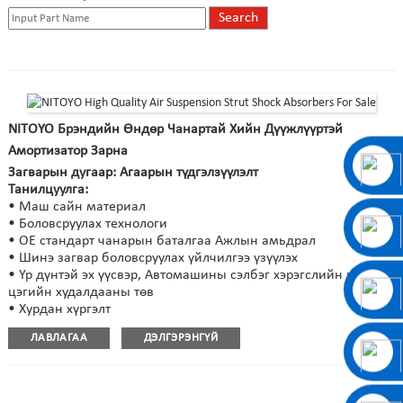
NITOYO Брэндийн Өндөр Чанартай Хийн Дүүжлүүртэй
Амортизатор Зарна
Загварын дугаар: Агаарын түдгэлзүүлэлт
Танилцуулга:
• Маш сайн материал
• Боловсруулах технологи
• OE стандарт чанарын баталгаа Ажлын амьдрал
• Шинэ загвар боловсруулах үйлчилгээ үзүүлэх
• Үр дүнтэй эх үүсвэр, Автомашины сэлбэг хэрэгслийн нэг
цэгийн худалдааны төв
• Хурдан хүргэлт
ЛАВЛАГАА
ДЭЛГЭРЭНГҮЙ