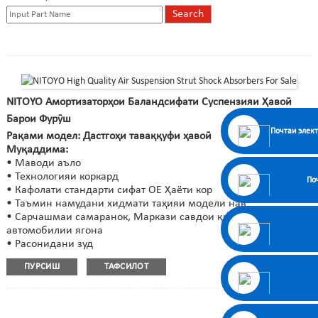
NITOYO Амортизаторҳои Баландсифати Суспензияи Ҳавоӣ
Барои Фурӯш
Почтаи элек
Рақами модел: Дастгоҳи таваққуфи ҳавоӣ
Муқаддима:
• Маводи аъло
• Технологияи коркард
По
• Кафолати стандарти сифат OE Ҳаёти кор
• Таъмин намудани хидмати таҳияи модели нав
• Сарчашмаи самаранок, Маркази савдои қисмҳои
автомобилии ягона
• Расонидани зуд
ПУРСИШ
ТАФСИЛОТ