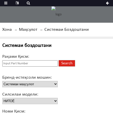
Хона
Маҳсулот
Системаи Боздоштани
Системаи боздоштани
Рақами Қисм:
Бренд-истеҳсоли мошин:
Силсилаи модели:
Номи Қисм: