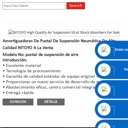
Amortiguadores De Puntal De Suspensión Neumática De Alta
Calidad NITOYO A La Venta
Enviar co
Modelo No: puntal de suspensión de aire
Introducción:
• Excelente material
Co
• Tecnología de procesamiento
• Garantía de calidad estándar de equipo original The Work-life
• Proporcionar un nuevo servicio de desarrollo de modelos
• Abastecimiento eficaz, centro comercial integral de autopartes
• Entrega rápida
CONSULTA
DETALLE