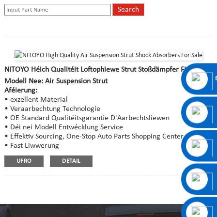
NITOYO Héich Qualitéit Loftophiewe Strut Stoßdämpfer Fir Verkaf
Modell Nee: Air Suspension Strut
Aféierung:
• exzellent Material
• Veraarbechtung Technologie
• OE Standard Qualitéitsgarantie D'Aarbechtsliewen
• Déi nei Modell Entwécklung Service
• Effektiv Sourcing, One-Stop Auto Parts Shopping Center
• Fast Liwwerung
UFRO
DETAIL