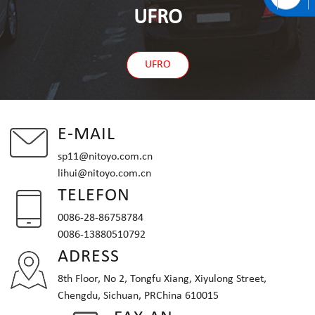
UFRO
UFRO
E-MAIL
sp11@nitoyo.com.cn
lihui@nitoyo.com.cn
TELEFON
0086-28-86758784
0086-13880510792
ADRESS
8th Floor, No 2, Tongfu Xiang, Xiyulong Street,
Chengdu, Sichuan, PRChina 610015