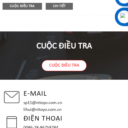
CUỘC ĐIỀU TRA
CHI TIẾT
CUỘC ĐIỀU TRA
CUỘC ĐIỀU TRA
E-MAIL
sp11@nitoyo.com.cn
lihui@nitoyo.com.cn
ĐIỆN THOẠI
0086-28-86758784