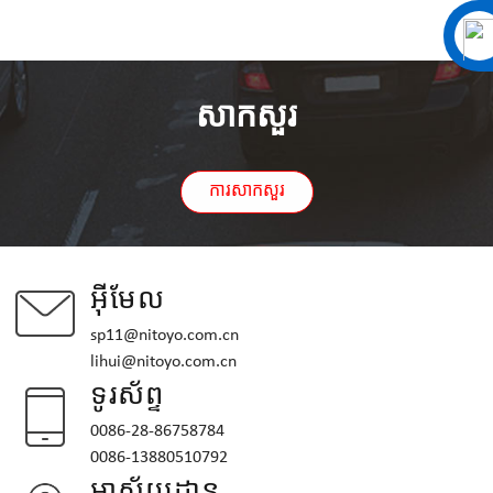
សាកសួរ
ការសាកសួរ
អ៊ីមែល
sp11@nitoyo.com.cn
lihui@nitoyo.com.cn
ទូរស័ព្ទ
0086-28-86758784
0086-13880510792
អាស័យដ្ឋាន