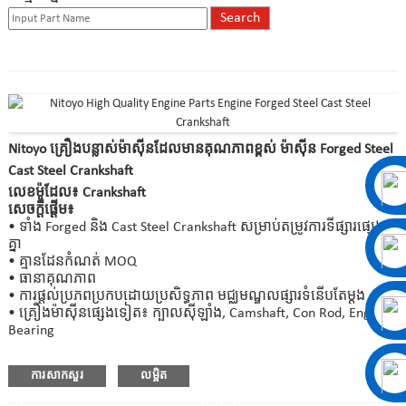
Nitoyo គ្រឿងបន្លាស់ម៉ាស៊ីនដែលមានគុណភាពខ្ពស់ ម៉ាស៊ីន Forged Steel
Cast Steel Crankshaft
លេខម៉ូដែល៖ Crankshaft
សេចក្តីផ្តើម៖
• ទាំង Forged និង Cast Steel Crankshaft សម្រាប់តម្រូវការទីផ្សារផ្សេងៗ
គ្នា
• គ្មានដែនកំណត់ MOQ
• ធានាគុណភាព
• ការផ្តល់ប្រភពប្រកបដោយប្រសិទ្ធភាព មជ្ឈមណ្ឌលផ្សារទំនើបតែម្តង
• គ្រឿងម៉ាស៊ីនផ្សេងទៀត៖ ក្បាលស៊ីឡាំង, Camshaft, Con Rod, Engine
Bearing
ការសាកសួរ
លម្អិត