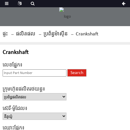
ផ្ទះ
ផលិតផល
ប្រព័ន្ធម៉ាស៊ីន
Crankshaft
Crankshaft
លេខផ្នែក៖
ក្រុមហ៊ុនផលិតរថយន្ត៖
ស៊េរី-ម៉ូដែល៖
ឈ្មោះផ្នែក៖