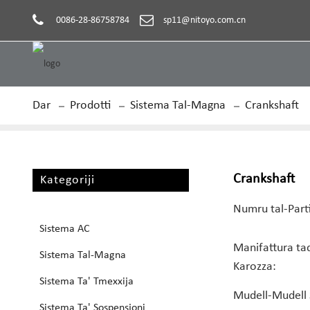
0086-28-86758784
sp11@nitoyo.com.cn
Dar
Prodotti
Sistema Tal-Magna
Crankshaft
Crankshaft
Kategoriji
Numru tal-Parti
Sistema AC
Manifattura tad
Sistema Tal-Magna
Karozza:
Sistema Ta' Tmexxija
Mudell-Mudell 
Sistema Ta' Sospensjoni