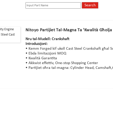
Nitoyo Partijiet Tal-Magna Ta 'Kwalità Għolj
Nru tal-Mudell: Crankshaft
Introduzzjoni:
• Kemm Forged kif ukoll Cast Steel Crankshaft għal Sw
• Ebda limitazzjoni MOQ
• Kwalità Garantita
• Akkwist effettiv, One-stop Shopping Center
• Partijiet oħra tal-magna: Cylinder Head, Camshaft