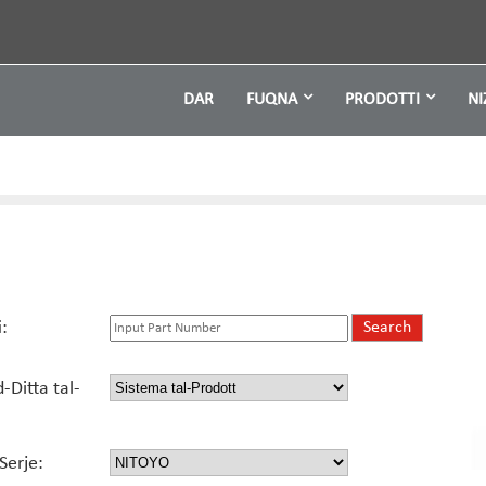
DAR
FUQNA
PRODOTTI
NI
:
-Ditta tal-
Serje: