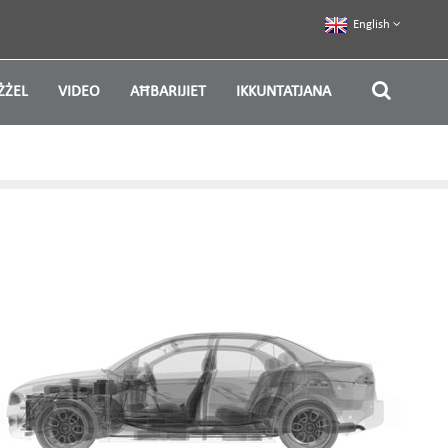
English
ŻŻEL
VIDEO
AĦBARIJIET
IKKUNTATJANA