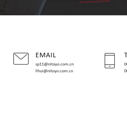
EMAIL
sp11@nitoyo.com.cn
0
lihui@nitoyo.com.cn
0