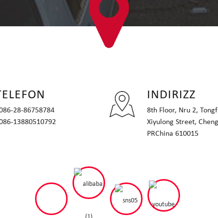
TELEFON
INDIRIZZ
086-28-86758784
8th Floor, Nru 2, Tong
086-13880510792
Xiyulong Street, Cheng
PRChina 610015