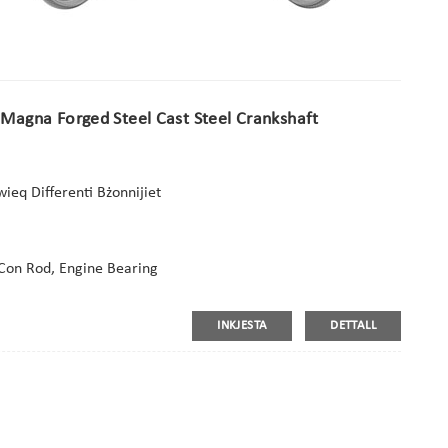
a Magna Forged Steel Cast Steel Crankshaft
ieq Differenti Bżonnijiet
,Con Rod, Engine Bearing
INKJESTA
DETTALL