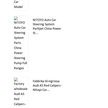
NITOYO Auto Car
Steering System
Partijiet China Power
St...
Fabbrika bl-ingrossa
Audi A5 Red Calipers -
Nitoyo Car...