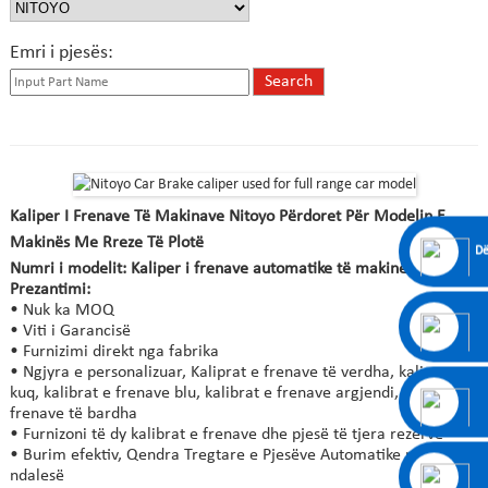
Emri i pjesës:
Kaliper I Frenave Të Makinave Nitoyo Përdoret Për Modelin E
Makinës Me Rreze Të Plotë
Dë
Numri i modelit: Kaliper i frenave automatike të makinës
Prezantimi:
• Nuk ka MOQ
• Viti i Garancisë
• Furnizimi direkt nga fabrika
• Ngjyra e personalizuar, Kaliprat e frenave të verdha, kaliprat e
kuq, kalibrat e frenave blu, kalibrat e frenave argjendi, kalipat e
frenave të bardha
• Furnizoni të dy kalibrat e frenave dhe pjesë të tjera rezervë
• Burim efektiv, Qendra Tregtare e Pjesëve Automatike me një
ndalesë