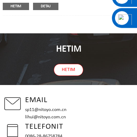
HETIM
DETAJ
HETIM
HETIM
EMAIL
sp11@nitoyo.com.cn
lihui@nitoyo.com.cn
TELEFONIT
0086-28-86758784