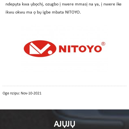
ndepụta kwa ụbọchị, ozugbo ị nwere mmasị na ya, ị nwere ike
ikwu okwu ma ọ bụ igbe mbata NITOYO.
Oge nzipu: Nov-10-2021
AJỤJỤ