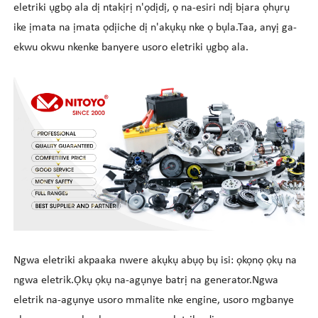
eletriki ụgbọ ala dị ntakịrị n'ọdịdị, ọ na-esiri ndị bịara ọhụrụ
ike ịmata na ịmata ọdịiche dị n'akụkụ nke ọ bụla.Taa, anyị ga-
ekwu okwu nkenke banyere usoro eletriki ụgbọ ala.
Ngwa eletriki akpaaka nwere akụkụ abụọ bụ isi: ọkọnọ ọkụ na
ngwa eletrik.Ọkụ ọkụ na-agụnye batrị na generator.Ngwa
eletrik na-agụnye usoro mmalite nke engine, usoro mgbanye