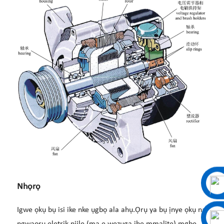
Nhọrọ
Igwe ọkụ bụ isi ike nke ụgbọ ala ahụ.Ọrụ ya bụ ịnye ọkụ na
ngwaọrụ eletrik niile (ma e wezụga ihe mmalite) mgbe