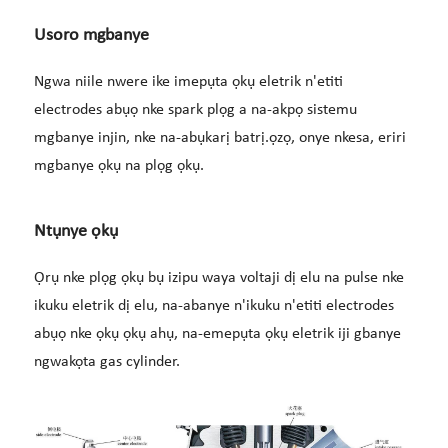
Usoro mgbanye
Ngwa niile nwere ike imepụta ọkụ eletrik n'etiti
electrodes abụọ nke spark plọg a na-akpọ sistemu
mgbanye injin, nke na-abụkarị batrị.
ọzọ,
onye nkesa, eriri
mgbanye ọkụ na plọg ọkụ.
Ntụnye ọkụ
Ọrụ nke plọg ọkụ bụ izipu waya voltaji dị elu na pulse nke
ikuku eletrik dị elu, na-abanye n'ikuku n'etiti electrodes
abụọ nke ọkụ ọkụ ahụ, na-emepụta ọkụ eletrik iji gbanye
ngwakọta gas cylinder.