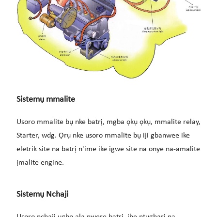
Sistemụ mmalite
Usoro mmalite bụ nke batrị, mgba ọkụ ọkụ, mmalite relay,
Starter, wdg. Ọrụ nke usoro mmalite bụ iji gbanwee ike
eletrik site na batrị n'ime ike igwe site na onye na-amalite
ịmalite engine.
Sistemụ Nchaji