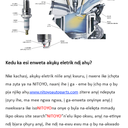
Kedu ka esi enweta akụkụ eletrik ndị ahụ?
Nke kachasị, akụkụ eletrik niile anyị kwuru, ị nwere ike ịchọta
ma zụta ya na NITOYO, naanị ihe ị ga - eme bụ ịchọ ma ọ bụ
pịa njikọ ahụ.
www.nitoyoautoparts.com
zitere anyị ndepụta
ịzụrụ ihe, ma mee ngwa ngwa, ị ga-enweta onyinye anyị.Ị
nwekwara ike iso
NITOYO
na onye ọ bụla na-elekọta mmadụ
ikpo okwu site search
"
NITOYO
”
n'elu ikpo okwu, anyị na-etinye
ndị bịara ọhụrụ anyị, ihe ndị na-ewu ewu ma ọ bụ na-akwado