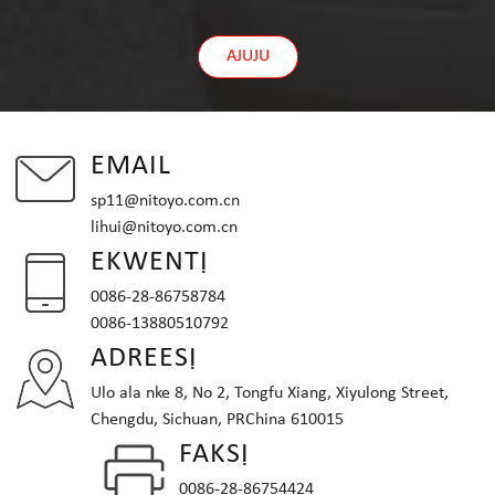
AJUJU
EMAIL
sp11@nitoyo.com.cn
lihui@nitoyo.com.cn
EKWENTỊ
0086-28-86758784
0086-13880510792
ADREESỊ
Ulo ala nke 8, No 2, Tongfu Xiang, Xiyulong Street,
Chengdu, Sichuan, PRChina 610015
FAKSỊ
0086-28-86754424