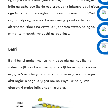
injin na-agba ọsọ (karịa ọsọ ọsọ), yana ịgbanye batrị n'otu
oge.
Ndị ọzọ
n'ihi na ụgbọ ala nwere ike kewaa na DC
ndị
ọzọ
na ndị ọzọ,
na ma ọ bụ na-enweghị carbon brush
alternator
.
Nhọrọ
na-enwekarị
jenerato
stator,
ihe agha
,
mmalite mkpuchi mkpuchi
na bearings.
Batrị
Batrị bụ isi maka ịmalite injin ụgbọ ala na ịnye ike na
sistemụ njikwa ọkụ n'ime ụgbọ ala iji hụ na ụgbọ ala na-
arụ ọrụ.A na-ebu ya site na generator arụnyere na injin
ahụ mgbe ọ naghị arụ ọrụ ma na-enye ike na njikwa
eletrọnịkị mgbe injin anaghị arụ ọrụ.