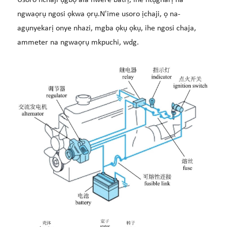
Usoro nchaji ụgbọ ala nwere batrị, ihe ntụgharị na
ngwaọrụ ngosi ọkwa ọrụ.N'ime usoro ịchaji, ọ na-
agụnyekarị onye nhazi, mgba ọkụ ọkụ, ihe ngosi chaja,
ammeter na ngwaọrụ mkpuchi, wdg.