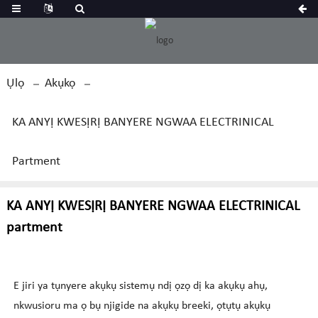
Ụlọ
Akụkọ
KA ANYỊ KWESỊRỊ BANYERE NGWAA ELECTRINICAL
Partment
KA ANYỊ KWESỊRỊ BANYERE NGWAA ELECTRINICAL
partment
E jiri ya tụnyere akụkụ sistemụ ndị ọzọ dị ka akụkụ ahụ,
nkwusioru ma ọ bụ njigide na akụkụ breeki, ọtụtụ akụkụ