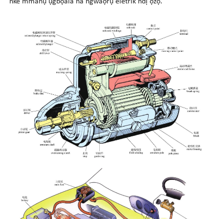
nke mmanụ ụgbọala na ngwaọrụ eletrik ndị ọzọ.