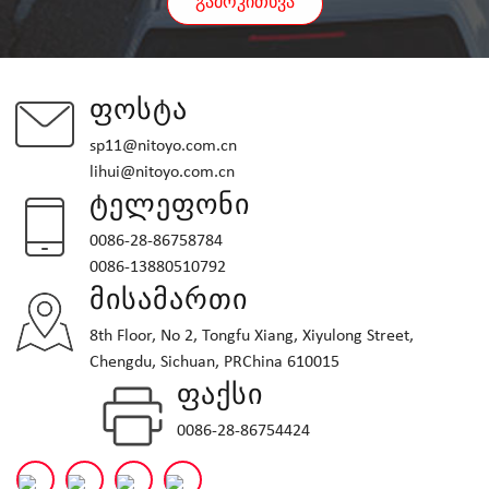
ᲒᲐᲛᲝᲙᲘᲗᲮᲕᲐ
ᲤᲝᲡᲢᲐ
sp11@nitoyo.com.cn
lihui@nitoyo.com.cn
ᲢᲔᲚᲔᲤᲝᲜᲘ
0086-28-86758784
0086-13880510792
ᲛᲘᲡᲐᲛᲐᲠᲗᲘ
8th Floor, No 2, Tongfu Xiang, Xiyulong Street,
Chengdu, Sichuan, PRChina 610015
ᲤᲐᲥᲡᲘ
0086-28-86754424